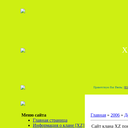
X
Приветствую Вас
Гость
|
RS
Меню сайта
Главная
»
2006
»
Д
Главная страница
Информация о клане [XZ]
Сайт клана XZ поя