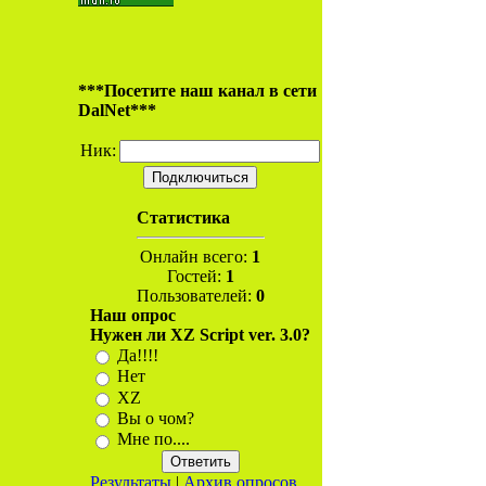
***Посетите наш канал в сети
DalNet***
Ник:
Статистика
Онлайн всего:
1
Гостей:
1
Пользователей:
0
Наш опрос
Нужен ли XZ Script ver. 3.0?
Да!!!!
Нет
XZ
Вы о чом?
Мне по....
Результаты
|
Архив опросов