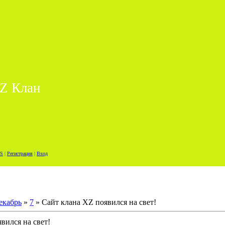
Z Клан
S
|
Регистрация
|
Вход
екабрь
»
7
» Сайт клана XZ появился на свет!
вился на свет!