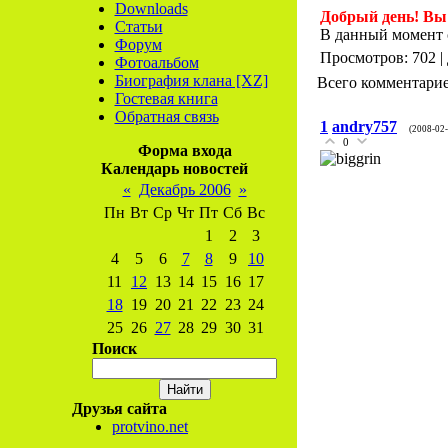
Downloads
Добрый день! Вы 
Статьи
В данный момент с
Форум
Просмотров: 702 |
Фотоальбом
Биография клана [XZ]
Всего комментари
Гостевая книга
Обратная связь
1
andry757
(2008-02
0
Форма входа
Календарь новостей
«
Декабрь 2006
»
Пн
Вт
Ср
Чт
Пт
Сб
Вс
1
2
3
4
5
6
7
8
9
10
11
12
13
14
15
16
17
18
19
20
21
22
23
24
25
26
27
28
29
30
31
Поиск
Друзья сайта
protvino.net